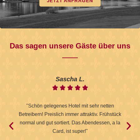
JETZT ANFRAGEN
Das sagen unsere Gäste über uns
Sascha L.





"Schön gelegenes Hotel mit sehr netten
Betreibern! Preislich immer attraktiv. Frühstück
w
normal und gut sortiert. Das Abendessen, a la
Zim
Card, ist super!"
E
fre